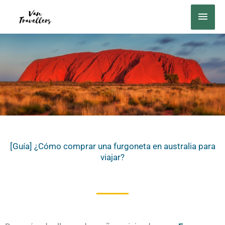
Ir
MEN
al
PRIN
contenido
[Guía] ¿Cómo comprar una furgoneta en australia para
viajar?