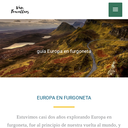
Ir
MEN
al
PRIN
contenido
guía Europa en furgoneta
EUROPA EN FURGONETA
Estuvimos casi dos años explorando Europa en
furgoneta, fue al principio de nuestra vuelta al mundo, y