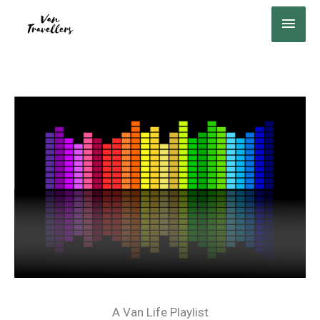
Ir
MEN
al
PRIN
contenido
A Van Life Playlist