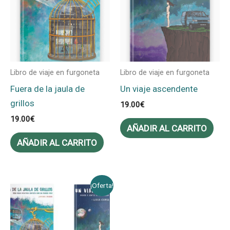
Libro de viaje en furgoneta
Libro de viaje en furgoneta
Fuera de la jaula de
Un viaje ascendente
grillos
19.00
€
19.00
€
AÑADIR AL CARRITO
AÑADIR AL CARRITO
El
El
¡Oferta!
precio
precio
original
actual
era:
es:
32.00€.
25.00€.