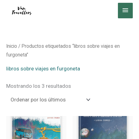
Ir
MEN
al
PRIN
contenido
Ordenado
Inicio
/ Productos etiquetados “libros sobre viajes en
por
los
furgoneta”
últimos
libros sobre viajes en furgoneta
Mostrando los 3 resultados